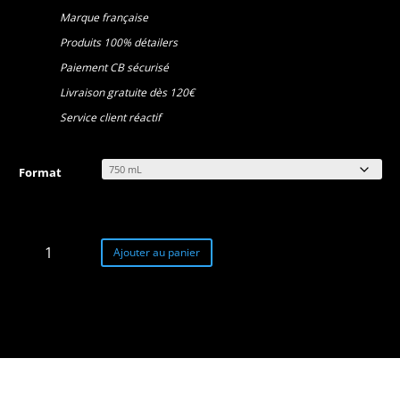
Marque française
Produits 100% détailers
Paiement CB sécurisé
Livraison gratuite dès 120€
Service client réactif
Format
quantité
Ajouter au panier
de
Glossy
One
rénovateur
plastiques
intérieur
satinés