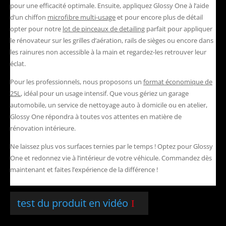
pour une efficacité optimale. Ensuite, appliquez Glossy One à l’aide
d’un chiffon
microfibre multi-usage
et pour encore plus de détail
opter pour notre
lot de pinceaux de detailing
parfait pour appliquer
le rénovateur sur les grilles d’aération, rails de sièges ou encore dans
les rainures non accessible à la main et regardez-les retrouver leur
éclat.
Pour les professionnels, nous proposons un
format économique de
25L
, idéal pour un usage intensif. Que vous gériez un garage
automobile, un service de nettoyage auto à domicile ou en atelier,
Glossy One répondra à toutes vos attentes en matière de
rénovation intérieure.
Ne laissez plus vos surfaces ternies par le temps ! Optez pour Glossy
One et redonnez vie à l’intérieur de votre véhicule. Commandez dès
maintenant et faites l’expérience de la différence !
test du produit en vidéo