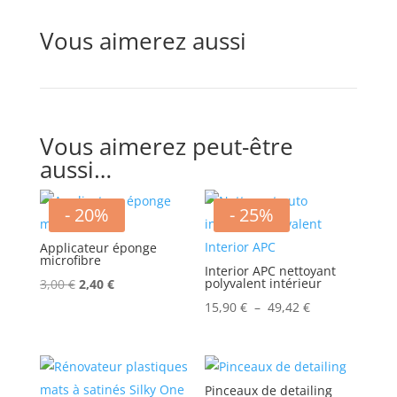
à
brillants
Vous aimerez aussi
Vous aimerez peut-être
aussi…
- 20%
- 25%
Applicateur éponge
microfibre
Interior APC nettoyant
Le
Le
polyvalent intérieur
3,00
€
2,40
€
prix
prix
Plage
15,90
€
–
49,42
€
initial
actuel
de
était :
est :
prix :
3,00 €.
2,40 €.
15,90 €
Pinceaux de detailing