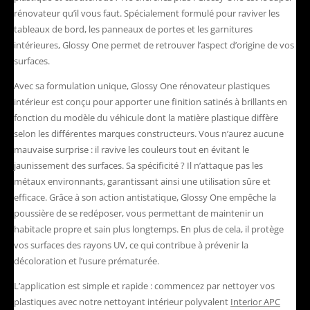
rénovateur qu’il vous faut. Spécialement formulé pour raviver les
tableaux de bord, les panneaux de portes et les garnitures
intérieures, Glossy One permet de retrouver l’aspect d’origine de vos
surfaces.
Avec sa formulation unique, Glossy One rénovateur plastiques
intérieur est conçu pour apporter une finition satinés à brillants en
fonction du modèle du véhicule dont la matière plastique diffère
selon les différentes marques constructeurs. Vous n’aurez aucune
mauvaise surprise : il ravive les couleurs tout en évitant le
jaunissement des surfaces. Sa spécificité ? Il n’attaque pas les
métaux environnants, garantissant ainsi une utilisation sûre et
efficace. Grâce à son action antistatique, Glossy One empêche la
poussière de se redéposer, vous permettant de maintenir un
habitacle propre et sain plus longtemps. En plus de cela, il protège
vos surfaces des rayons UV, ce qui contribue à prévenir la
décoloration et l’usure prématurée.
L’application est simple et rapide : commencez par nettoyer vos
plastiques avec notre nettoyant intérieur polyvalent
Interior APC