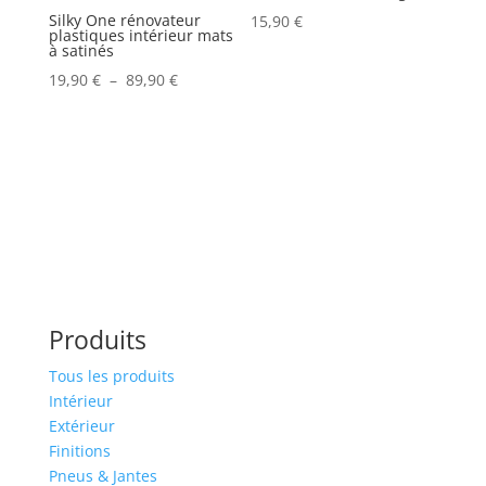
à
Silky One rénovateur
15,90
€
49,42 €
plastiques intérieur mats
à satinés
Plage
19,90
€
–
89,90
€
de
prix :
19,90 €
à
89,90 €
Produits
Tous les produits
Intérieur
Extérieur
Finitions
Pneus & Jantes