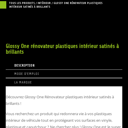
TOUS LES PRODUITS
/
INTÉRIEUR
/
GLOSSY ONE RÉNOVATEUR PLASTIQUES
INTÉRIEUR SATINÉS À BRILLANTS
Glossy One rénovateur plastiques intérieur satinés à
brillants
DESCRIPTION
MODE D'EMPLOI
LA MARQUE
Découvrez Glossy One Rénovateur plastiques intérieur satinés à
brillants !
Vous recherchez un produit qui redonnera vie à vos plastiques
intérieur de véhicule tout en protégeant vos surfaces en vinyle,
plastique et caoutchouc ? Ne cherchez plus ! Glossy One est le super