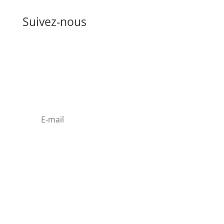
Suivez-nous
Pour être informé de nos nouveautés et
offres promotionnelles, abonnez-vous à la
newsletter (code promo en cadeau).
Politique de confidentialité
J'accepte de recevoir vos e-mails et
confirme avoir pris connaissance de votre
politique de confidentialité
Je m'abonne