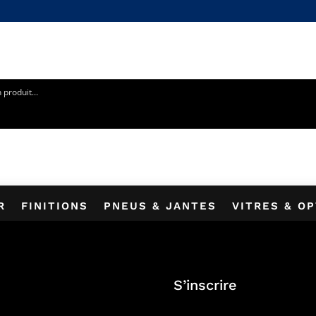
5% SUR VOTRE PREMIÈRE COMMANDE EN VOUS INSCRIVANT 
R
FINITIONS
PNEUS & JANTES
VITRES & O
S’inscrire