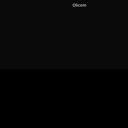
Olicom
onnières, astuces... (quelques envois par an maximum, promis).
e 15% sur votre première commande.