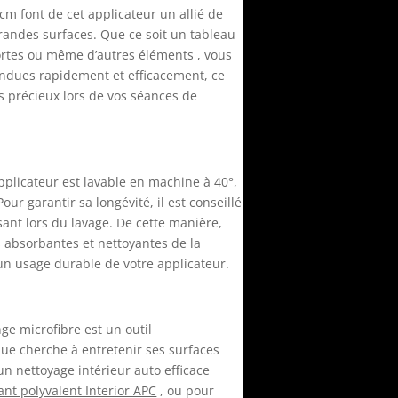
cm font de cet applicateur un allié de
grandes surfaces. Que ce soit un tableau
rtes ou même d’autres éléments , vous
endues rapidement et efficacement, ce
s précieux lors de vos séances de
pplicateur est lavable en machine à 40°,
our garantir sa longévité, il est conseillé
issant lors du lavage. De cette manière,
s absorbantes et nettoyantes de la
 un usage durable de votre applicateur.
ge microfibre est un outil
ue cherche à entretenir ses surfaces
un nettoyage intérieur auto efficace
ant polyvalent Interior APC
, ou pour