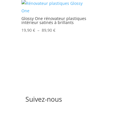
Glossy One rénovateur plastiques
intérieur satinés à brillants
Plage
19,90
€
–
89,90
€
de
prix :
19,90 €
à
89,90 €
Suivez-nous
Pour être informé de nos