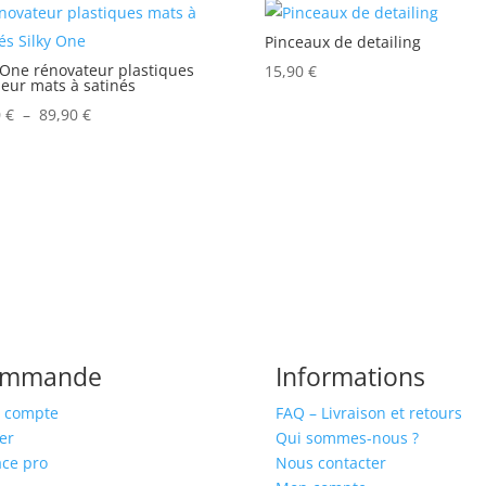
Pinceaux de detailing
 One rénovateur plastiques
15,90
€
ieur mats à satinés
Plage
0
€
–
89,90
€
de
prix :
19,90 €
à
89,90 €
ommande
Informations
 compte
FAQ – Livraison et retours
er
Qui sommes-nous ?
ce pro
Nous contacter