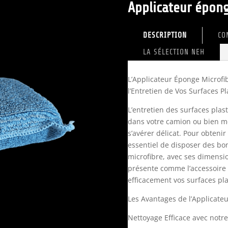
Applicateur épong
DESCRIPTION
CO
LA SÉLECTION NEH
L’Applicateur Éponge Microfi
l’Entretien de Vos Surfaces P
L’entretien des surfaces plas
dans votre camion ou bien m
s’avérer délicat. Pour obtenir
essentiel de disposer des bon
microfibre, avec ses dimensi
présente comme l’accessoire 
efficacement vos surfaces pl
Les Avantages de l’Applicate
Nettoyage Efficace avec notr