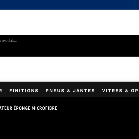
5% SUR VOTRE PREMIÈRE COMMANDE EN VOUS INSCRIVANT 
R
FINITIONS
PNEUS & JANTES
VITRES & O
ATEUR ÉPONGE MICROFIBRE