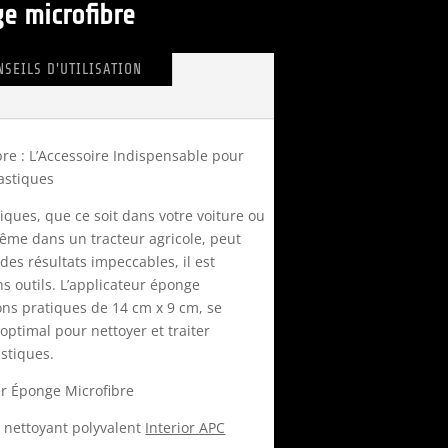
e microfibre
NSEILS D'UTILISATION
bre : L’Accessoire Indispensable pour
lastiques
tiques, que ce soit dans votre voiture ou
ême dans un tracteur agricole, peut
 des résultats impeccables, il est
s outils. L’applicateur éponge
ons pratiques de 14 cm x 9 cm, se
optimal pour nettoyer et traiter
astiques.
ur Éponge Microfibre
e nettoyant polyvalent
Interior APC