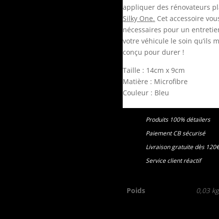
appliquer des rénovateurs p
Silky One.
Cet accessoire vous 
nécessaires pour un entretien 
votre véhicule le soin qu’ils 
conçu pour durer !
Taille : 14cm x 9cm
Matière : Microfibre
Couleur : Bleu
Produits 100% détailers
Paiement CB sécurisé
Livraison gratuite dès 120
Service client réactif
Poids
0,03 k