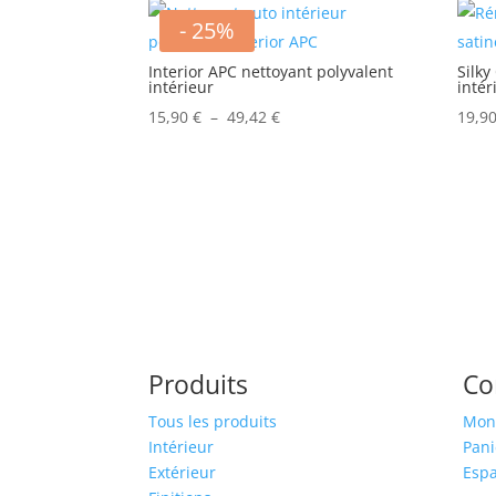
- 25%
Interior APC nettoyant polyvalent
Silky
intérieur
intér
Plage
15,90
€
–
49,42
€
19,9
de
prix :
15,90 €
à
49,42 €
Produits
C
Tous les produits
Mon
Intérieur
Pani
Extérieur
Espa