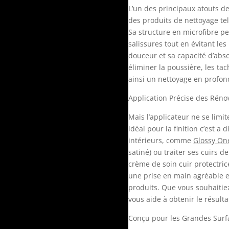
L’un des principaux atouts de
des produits de nettoyage te
Sa structure en microfibre pe
salissures tout en évitant les
douceur et sa capacité d’abso
éliminer la poussière, les tac
ainsi un nettoyage en profon
Application Précise des Réno
Mais l’applicateur ne se limi
idéal pour la finition c’est a
intérieurs, comme
Glossy On
satiné) ou traiter ses cuirs 
crème de soin cuir protectri
une prise en main agréable et
produits. Que vous souhaitiez
vous aide à obtenir le résult
Conçu pour les Grandes Surf