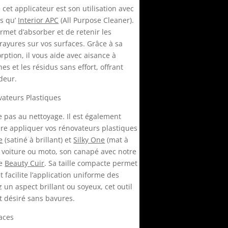
 cet applicateur est son utilisation avec
ls qu’
Interior APC
(All Purpose Cleaner).
rmet d’absorber et de retenir les
 rayures sur vos surfaces. Grâce à sa
rption, il vous aide avec aisance à
hes et les résidus sans effort, offrant
deur.
vateurs Plastiques
te pas au nettoyage. Il est également
 dire appliquer vos rénovateurs plastiques
e
(satiné à brillant) et
Silky One
(mat à
de voiture ou moto, son canapé avec notre
ce
Beauty Cuir
. Sa taille compacte permet
 facilite l’application uniforme des
 un aspect brillant ou soyeux, cet outil
at désiré sans bavures.
aces