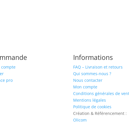
prix :
à
15,90 €
49,42 €
à
65,90 €
ommande
Informations
 compte
FAQ – Livraison et retours
er
Qui sommes-nous ?
ce pro
Nous contacter
Mon compte
Conditions générales de ven
Mentions légales
Politique de cookies
Création & Référencement :
Olicom