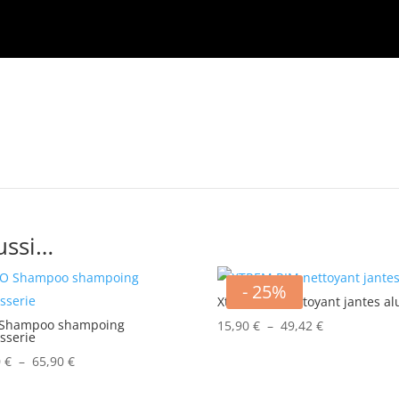
de
nettoyage
pneus
ussi…
- 25%
Xtrem Rim nettoyant jantes al
Shampoo shampoing
Plage
15,90
€
–
49,42
€
sserie
de
Plage
0
€
–
65,90
€
prix :
de
15,90 €