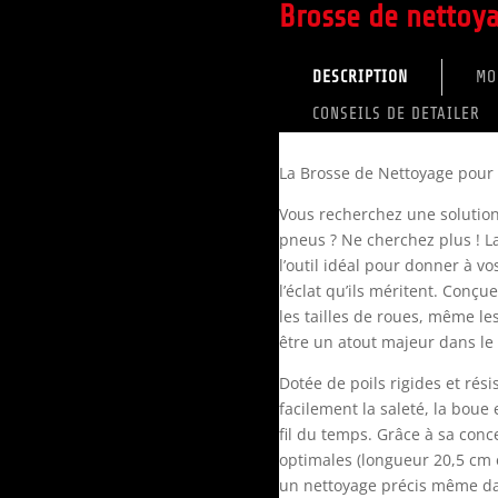
Brosse de nettoy
DESCRIPTION
MO
CONSEILS DE DETAILER
La Brosse de Nettoyage pour 
Vous recherchez une solution 
pneus ? Ne cherchez plus ! L
l’outil idéal pour donner à v
l’éclat qu’ils méritent. Conç
les tailles de roues, même le
être un atout majeur dans le
Dotée de poils rigides et rés
facilement la saleté, la boue
fil du temps. Grâce à sa con
optimales (longueur 20,5 cm et
un nettoyage précis même dan