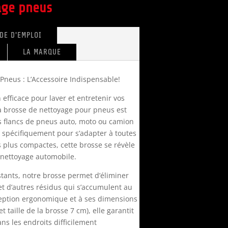
age pneus
DE D'EMPLOI
LA MARQUE
Pneus : L’Accessoire Indispensable!
efficace pour laver et entretenir vos
a brosse de nettoyage pour pneus est
os flancs de pneus auto, moto ou camion
ue spécifiquement pour s’adapter à toutes
s plus compactes, cette brosse se révèle
 nettoyage automobile.
istants, notre brosse permet d’éliminer
 et d’autres résidus qui s’accumulent au
ception ergonomique et à ses dimensions
 taille de la brosse 7 cm), elle garantit
s les endroits difficilement