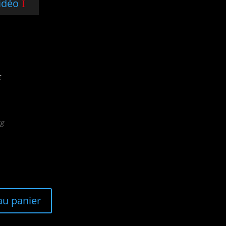
vidéo
€
kg
au panier