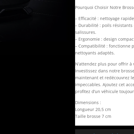
Pourquoi Choisir Notre Bros
– Efficacité : nettoyage rapid
– Durabilité : poils résistants
salissures.
– Ergonomie : design compact 
– Compatibilité : fonctionne 
nettoyants adaptés.
N’attendez plus pour offrir à 
Investissez dans notre bross
maintenant et redécouvrez le
impeccables. Ajoutez cet acce
profitez d’un véhicule toujou
Dimensions :
Longueur 20,5 cm
Taille brosse 7 cm