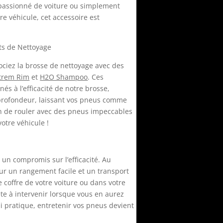
 passionné de voiture ou simplement
re véhicule, cet accessoire est
its de Nettoyage
ociez la brosse de nettoyage avec des
trem Rim
et
H2O Shampoo
. Ces
és à l’efficacité de notre brosse,
profondeur, laissant vos pneus comme
n de rouler avec des pneus impeccables
votre véhicule !
as un compromis sur l’efficacité. Au
pour un rangement facile et un transport
e coffre de votre voiture ou dans votre
ête à intervenir lorsque vous en aurez
i pratique, entretenir vos pneus devient