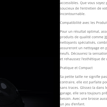
accessibles. Que vous soyez
soucieux de l’entretien de vot
incontournable.
Compatibilité avec les Produ
Pour un résultat optimal, ass
produits de qualité comme
X
nettoyants spécialisés, combin
assureront un nettoyage en 
neufs. Découvrez la sensatio
et rehaussez l’esthétique de 
Pratique et Compact
Sa petite taille ne signifie p
contraire, elle est parfaite 
sans traces. Glissez-la dans l
garage, elle sera toujours pr
besoin. Avec une brosse auss
un jeu d’enfant.