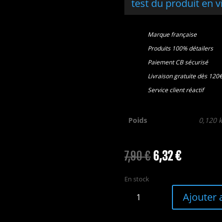
test du produit en 
Marque française
Produits 100% détailers
Paiement CB sécurisé
Livraison gratuite dès 120
Service client réactif
Poids
0,120 
Le
Le
7,90
€
6,32
€
prix
prix
initial
actuel
En stock
était :
est :
quantité
Ajouter 
7,90 €.
6,32 €.
de
Brosse