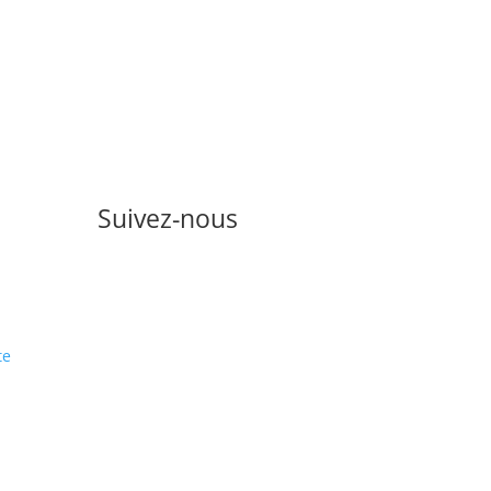
Suivez-nous
Pour être informé de nos
nouveautés et offres
te
promotionnelles,
abonnez-vous à la
newsletter (code promo
en cadeau).