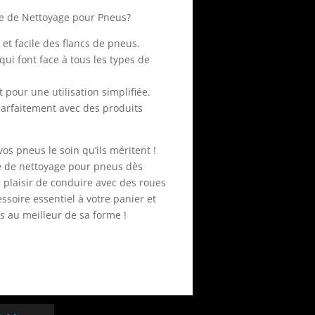
se de Nettoyage pour Pneus?
e et facile des flancs de pneus.
 qui font face à tous les types de
pour une utilisation simplifiée.
parfaitement avec des produits
vos pneus le soin qu’ils méritent !
e de nettoyage pour pneus dès
 plaisir de conduire avec des roues
ssoire essentiel à votre panier et
rs au meilleur de sa forme !