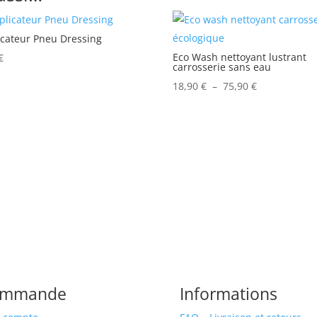
icateur Pneu Dressing
Eco Wash nettoyant lustrant
€
carrosserie sans eau
Plage
18,90
€
–
75,90
€
de
prix :
18,90 €
à
75,90 €
ommande
Informations