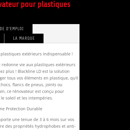
vateur pour plastiques
DE D'EMPLOI
LA MARQUE
 plastiques extérieurs Indispensable !
 redonne vie aux plastiques extérieurs
z plus ! Blackline LD est la solution
éger tous vos éléments en plastique, qu’il
chocs, flancs de pneus, joints ou
in, ce rénovateur est conçu pour
e soleil et les intempéries.
ne Protection Durable
pporte une tenue de 3 à 6 mois sur vos
gre des propriétés hydrophobes et anti-