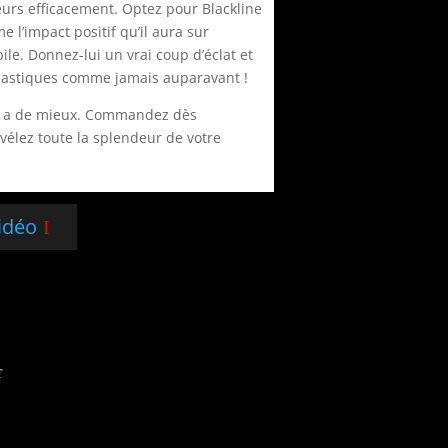
eurs efficacement. Optez pour Blackline
 l’impact positif qu’il aura sur
ile. Donnez-lui un vrai coup d’éclat et
 plastiques comme jamais auparavant !
l y a de mieux. Commandez dès
évélez toute la splendeur de votre
vidéo
€