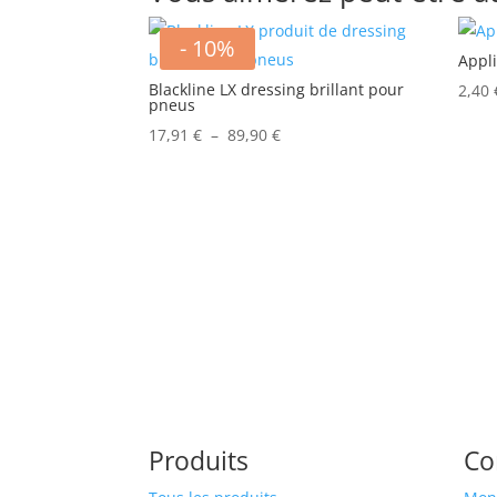
- 10%
Appl
Blackline LX dressing brillant pour
2,40
pneus
Plage
17,91
€
–
89,90
€
de
prix :
17,91 €
à
89,90 €
Produits
C