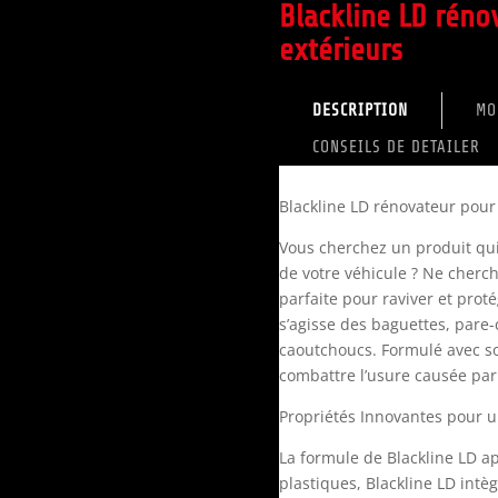
Blackline LD réno
extérieurs
DESCRIPTION
MO
CONSEILS DE DETAILER
Blackline LD rénovateur pour
Vous cherchez un produit qui
de votre véhicule ? Ne cherche
parfaite pour raviver et prot
s’agisse des baguettes, pare-
caoutchoucs. Formulé avec so
combattre l’usure causée par l
Propriétés Innovantes pour u
La formule de Blackline LD a
plastiques, Blackline LD intè