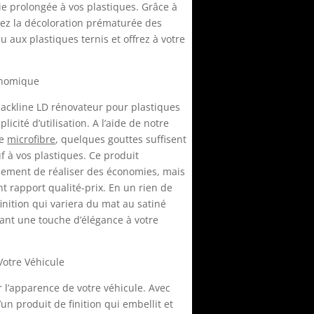
ie prolongée à vos plastiques. Grâce à
itez la décoloration prématurée des
u aux plastiques ternis et offrez à votre
conomique
lackline LD rénovateur pour plastiques
licité d’utilisation. A l’aide de notre
ne
microfibre
, quelques gouttes suffisent
 à vos plastiques. Ce produit
ement de réaliser des économies, mais
nt rapport qualité-prix. En un rien de
inition qui variera du mat au satiné
utant une touche d’élégance à votre
Votre Véhicule
r l’apparence de votre véhicule. Avec
un produit de finition qui embellit et