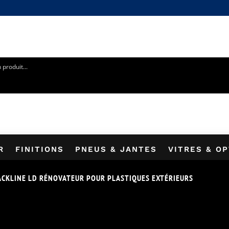
5% SUR VOTRE PREMIÈRE COMMANDE EN VOUS INSCRIVANT 
R
FINITIONS
PNEUS & JANTES
VITRES & O
ACKLINE LD RÉNOVATEUR POUR PLASTIQUES EXTÉRIEURS