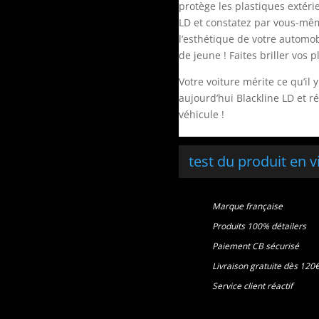
protège les plastiques extéri
LD et constatez par vous-même
l’esthétique de votre automob
de jeune ! Faites briller vos
Votre voiture mérite ce qu’i
aujourd’hui Blackline LD et r
véhicule !
test du produit en 
Marque française
Produits 100% détailers
Paiement CB sécurisé
Livraison gratuite dès 120
Service client réactif