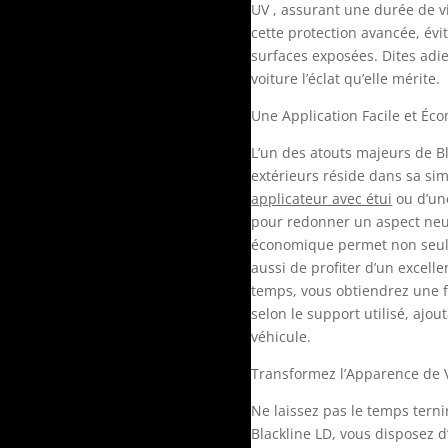
UV , assurant une durée de v
cette protection avancée, év
surfaces exposées. Dites adie
voiture l’éclat qu’elle mérite.
Une Application Facile et É
L’un des atouts majeurs de B
extérieurs réside dans sa simp
applicateur avec étui
ou d’u
pour redonner un aspect neuf
économique permet non seul
aussi de profiter d’un excelle
temps, vous obtiendrez une f
selon le support utilisé, ajo
véhicule.
Transformez l’Apparence de 
Ne laissez pas le temps terni
Blackline LD, vous disposez d’