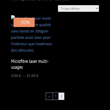
- 30%
Microfibre laser multi-
usages
Plage
3,00
€
–
21,00
€
de
prix :
3,00 €
←
1
2
à
21,00 €